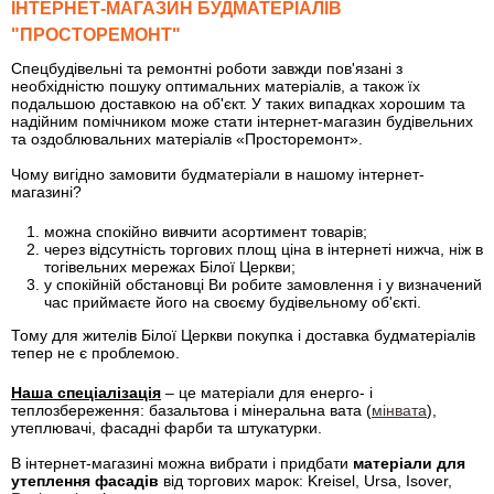
ІНТЕРНЕТ-МАГАЗИН БУДМАТЕРІАЛІВ
"ПРОСТОРЕМОНТ"
Спецбудівельні та ремонтні роботи завжди пов'язані з
необхідністю пошуку оптимальних матеріалів, а також їх
подальшою доставкою на об'єкт. У таких випадках хорошим та
надійним помічником може стати інтернет-магазин будівельних
та оздоблювальних матеріалів «Просторемонт».
Чому вигідно замовити будматеріали в нашому інтернет-
магазині?
можна спокійно вивчити асортимент товарів;
через відсутність торгових площ ціна в інтернеті нижча, ніж в
тогівельних мережах Білої Церкви;
у спокійній обстановці Ви робите замовлення і у визначений
час приймаєте його на своєму будівельному об'єкті.
Тому для жителів Білої Церкви покупка і доставка будматеріалів
тепер не є проблемою.
Наша спеціалізація
– це матеріали для енерго- і
теплозбереження: базальтова і мінеральна вата (
мінвата
),
утеплювачі, фасадні фарби та штукатурки.
В інтернет-магазині можна вибрати і придбати
матеріали для
утеплення фасадів
від торгових марок: Kreisel, Ursa, Isover,