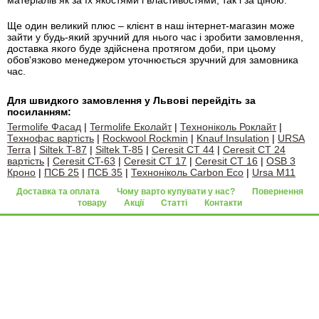
матеріалів як за їх якостями і властивостями, так і за ціною.
Ще один великий плюс – клієнт в наш інтернет-магазин може
зайти у будь-який зручний для нього час і зробити замовлення,
доставка якого буде здійснена протягом доби, при цьому
обов'язково менеджером уточнюється зручний для замовника
час.
Для швидкого замовлення у Львові перейдіть за
посиланням:
Termolife Фасад
|
Termolife Еколайт
|
Техноніколь Роклайт
|
Технофас вартість
|
Rockwool Rockmin
|
Knauf Insulation
|
URSA
Terra
|
Siltek T-87
|
Siltek T-85
|
Ceresit CT 44
|
Ceresit CT 24
вартість
|
Ceresit CT-63
|
Ceresit CT 17
|
Ceresit CT 16
|
OSB 3
Кроно
|
ПСБ 25
|
ПСБ 35
|
Техноніколь Carbon Eco
|
Ursa M11
Доставка та оплата
Чому варто купувати у нас?
Повернення
товару
Акції
Статті
Контакти