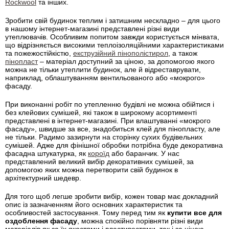
Rockwool
та інших.
Зробити свій будинок теплим і затишним нескладно – для цього
в нашому інтернет-магазині представлені різні види
утеплювачів. Особливим попитом завжди користується мінвата,
що відрізняється високими теплоізоляційними характеристиками
та пожежостійкістю,
екструзійний пінополістирол
, а також
пінопласт
– матеріал доступний за ціною, за допомогою якого
можна не тільки утеплити будинок, але й відреставрувати,
наприклад, облаштуванням вентильованого або «мокрого»
фасаду.
При виконанні робіт по утепленню будівлі не можна обійтися і
без клейових сумішей, які також в широкому асортименті
представлені в інтернет-магазині. При влаштуванні «мокрого
фасаду», швидше за все, знадобиться клей для пінопласту, але
не тільки. Радимо зазирнути на сторінку сухих будівельних
сумішей. Адже для фінішної обробки потрібна буде декоративна
фасадна штукатурка, як
короїд
або баранчик. У нас
представлений великий вибір декоративних сумішей, за
допомогою яких можна перетворити свій будинок в
архітектурний шедевр.
Для того щоб легше зробити вибір, кожен товар має докладний
опис із зазначенням його основних характеристик та
особливостей застосування. Тому перед тим як
купити все для
оздоблення фасаду
, можна спокійно порівняти різні види