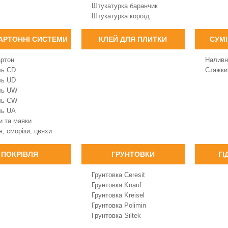
Штукатурка баранчик
Штукатурка короїд
АРТОННІ СИСТЕМИ
КЛЕЙ ДЛЯ ПЛИТКИ
СУМІ
артон
Наливн
ль CD
Стяжки
ль UD
ль UW
ль CW
ль UA
и та маяки
, сморізи, цвяхи
ПОКРІВЛЯ
ГРУНТОВКИ
ГІ
Грунтовка Ceresit
Грунтовка Knauf
Грунтовка Kreisel
Грунтовка Polimin
Грунтовка Siltek