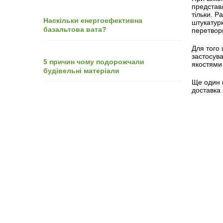
представл
тільки. Р
Наскільки енергоефективна
штукатур
базальтова вата?
перетвори
Для того 
застосув
5 причин чому подорожчали
якостями 
будівельні матеріали
Ще один в
доставка