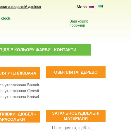
Мова
овити зворотній дзвінок
_clock
Ваш кошик
порожній
ПІДБІР КОЛЬОРУ ФАРБИ
КОНТАКТИ
OSB-ПЛИТА, ДЕРЕВО
ДЛЯ УТЕПЛЮВАЧА
ля утеплювача Baumit
ля утеплювача Ceresit
ля утеплювача Kreisel
ЗАГАЛЬНОБУДІВЕЛЬНІ
 ПЛІВКИ, ДЮБЕЛІ-
МАТЕРІАЛИ
АРАСОЛЬКИ
Пісок, цемент, щебінь...