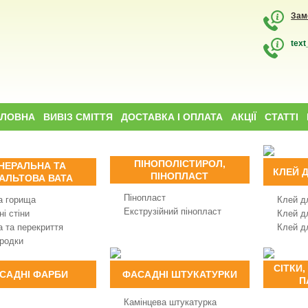
Зам
text
ОЛОВНА
ВИВІЗ СМІТТЯ
ДОСТАВКА І ОПЛАТА
АКЦІЇ
СТАТТІ
ПІНОПОЛІСТИРОЛ,
НЕРАЛЬНА ТА
КЛЕЙ 
ПІНОПЛАСТ
АЛЬТОВА ВАТА
Пінопласт
а горища
Клей д
Екструзійний пінопласт
і стіни
Клей д
а та перекриття
Клей д
родки
СІТКИ,
САДНІ ФАРБИ
ФАСАДНІ ШТУКАТУРКИ
П
Камінцева штукатурка