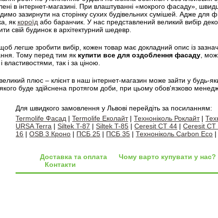
ені в інтернет-магазині. При влаштуванні «мокрого фасаду», швидш
адимо зазирнути на сторінку сухих будівельних сумішей. Адже для 
ка, як
короїд
або баранчик. У нас представлений великий вибір дек
ти свій будинок в архітектурний шедевр.
щоб легше зробити вибір, кожен товар має докладний опис із зазн
ання. Тому перед тим як
купити все для оздоблення фасаду
, мож
і властивостями, так і за ціною.
еликий плюс – клієнт в наш інтернет-магазин може зайти у будь-як
 якого буде здійснена протягом доби, при цьому обов'язково менед
Для швидкого замовлення у Львові перейдіть за посиланням:
Termolife Фасад
|
Termolife Еколайт
|
Техноніколь Роклайт
|
Тех
URSA Terra
|
Siltek T-87
|
Siltek T-85
|
Ceresit CT 44
|
Ceresit CT
16
|
OSB 3 Кроно
|
ПСБ 25
|
ПСБ 35
|
Техноніколь Carbon Eco
Доставка та оплата
Чому варто купувати у нас?
Контакти