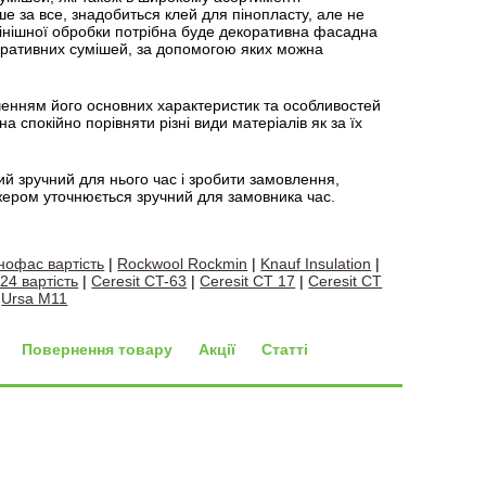
е за все, знадобиться клей для пінопласту, але не
фінішної обробки потрібна буде декоративна фасадна
оративних сумішей, за допомогою яких можна
аченням його основних характеристик та особливостей
на спокійно порівняти різні види матеріалів як за їх
ий зручний для нього час і зробити замовлення,
жером уточнюється зручний для замовника час.
нофас вартість
|
Rockwool Rockmin
|
Knauf Insulation
|
 24 вартість
|
Ceresit CT-63
|
Ceresit CT 17
|
Ceresit CT
|
Ursa M11
Повернення товару
Акції
Статті