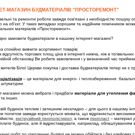
ЕТ-МАГАЗИН БУДМАТЕРІАЛІВ "ПРОСТОРЕМОНТ"
ельні та ремонтні роботи завжди пов'язані з необхідністю пошуку 
 на об'єкт. У таких випадках хорошим та надійним помічником може
альних матеріалів «Просторемонт».
ідно замовити будматеріали в нашому інтернет-магазині?
B-3 Кроно-Україна
ДВП плита
а спокійно вивчити асортимент товарів;
 грн.
Купити
86,85 грн.
Купит
 відсутність торгових площ ціна в інтернеті нижча, ніж в тогівельни
окійній обстановці Ви робите замовлення і у визначений час приймає
жителів Білої Церкви покупка і доставка будматеріалів тепер не є 
ціалізація
– це матеріали для енерго- і теплозбереження: базальто
 штукатурки.
т-магазині можна вибрати і придбати
матеріали для утеплення фа
та інших.
вій будинок теплим і затишним нескладно – для цього в нашому інте
м попитом завжди користується мінвата, що відрізняється високими
ійкістю,
екструзійний пінополістирол
, а також
пінопласт
– матеріал д
еплити будинок, але й відреставрувати, наприклад, облаштуванням
анні робіт по утепленню будівлі не можна обійтися і без клейових 