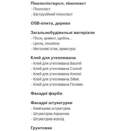
Пінополістирол, пінопласт
- Пінопласт
- Екструзійний пінопласт
OSB-плита, дерево
Загальнобудівельні матеріали
- Пісок, цемент, щебінь...
- Цегла, піноблок
- Металеві сітки, арматура
Клей для утеплювача
- Клей для утеплювача Baumit
- Клей для утеплювача Ceresit
- Клей для утеплювача Kreisel
- Клей для утеплювача Siltek
- Клей для утеплювача Полімін
Фасадні фарби
Фасадні штукатурки
- Камінцева штукатурка
- Штукатурка баранчик
- Штукатурка короїд
Грунтовки