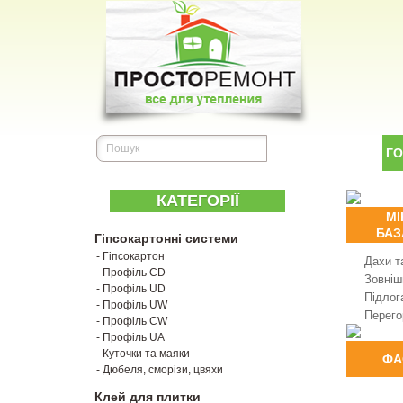
Г
КАТЕГОРІЇ
МІ
БАЗ
Гіпсокартонні системи
- Гіпсокартон
Дахи т
- Профіль CD
Зовнішн
- Профіль UD
Підлог
- Профіль UW
Перего
- Профіль CW
- Профіль UA
- Куточки та маяки
ФА
- Дюбеля, сморізи, цвяхи
Клей для плитки