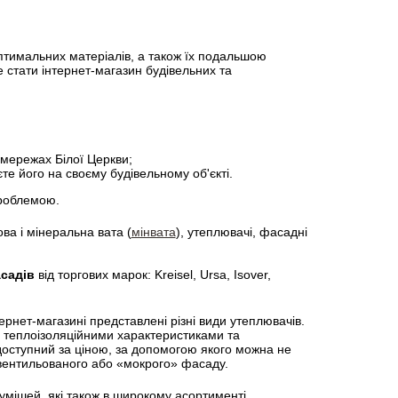
оптимальних матеріалів, а також їх подальшою
 стати інтернет-магазин будівельних та
Брус, довжина 4,5 м
Фанера 152
и
63,70 грн.
Купити
635,05 грн.
х мережах Білої Церкви;
те його на своєму будівельному об'єкті.
проблемою.
ва і мінеральна вата (
мінвата
), утеплювачі, фасадні
садів
від торгових марок: Kreisel, Ursa, Isover,
рнет-магазині представлені різні види утеплювачів.
 теплоізоляційними характеристиками та
оступний за ціною, за допомогою якого можна не
 вентильованого або «мокрого» фасаду.
сумішей, які також в широкому асортименті