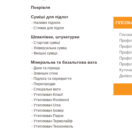
Покрівля
Суміші для підлог
ГІПСОК
- Наливні підлоги
- Стяжки для підлог
Гіпсок
Шпаклівки, штукатурки
Профі
- Стартові суміші
Профі
- Універсальна суміш
Профі
- Фінішні суміші
Профі
Мінеральна та базальтова вата
Профі
- Дахи та горища
Куточк
- Зовнішні стіни
Дюбеля
- Підлога та перекриття
- Перегородки
- Спеціальні вати
- Утеплювач Knauf
- Утеплювач Rockwool
- Утеплювач Ursa
- Утеплювач Ізовер
- Утеплювач Парок
- Утеплювач Термолайф
- Утеплювач Техноніколь