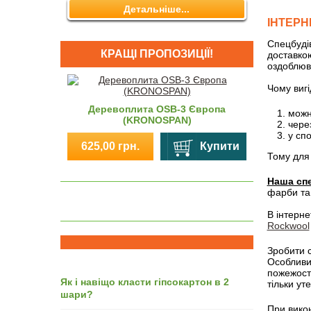
Детальніше...
ІНТЕРН
Спецбудів
КРАЩІ ПРОПОЗИЦІЇ!
доставкою
оздоблюв
Чому виг
OS
Деревоплита OSB-3 Європа
можн
(KRONOSPAN)
607,00
через
у сп
625,00 грн.
Купити
Тому для 
Наша спе
фарби та
В інтерне
Rockwool
Зробити с
Особливи
пожежост
Як і навіщо класти гіпсокартон в 2
тільки ут
шари?
При викон