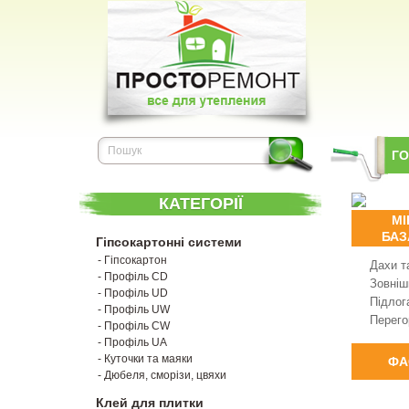
Г
КАТЕГОРІЇ
МІ
БАЗ
Гіпсокартонні системи
- Гіпсокартон
Дахи т
- Профіль CD
Зовнішн
- Профіль UD
Підлог
- Профіль UW
Перего
- Профіль CW
- Профіль UA
- Куточки та маяки
ФА
- Дюбеля, сморізи, цвяхи
Клей для плитки