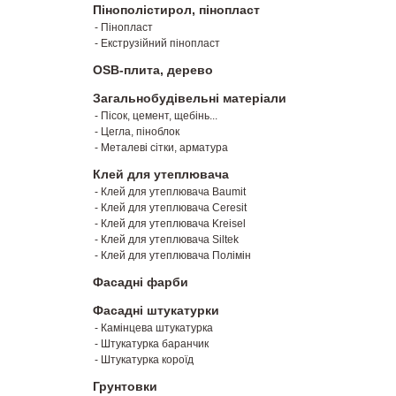
Пінополістирол, пінопласт
- Пінопласт
- Екструзійний пінопласт
OSB-плита, дерево
Загальнобудівельні матеріали
- Пісок, цемент, щебінь...
- Цегла, піноблок
- Металеві сітки, арматура
Клей для утеплювача
- Клей для утеплювача Baumit
- Клей для утеплювача Ceresit
- Клей для утеплювача Kreisel
- Клей для утеплювача Siltek
- Клей для утеплювача Полімін
Фасадні фарби
Фасадні штукатурки
- Камінцева штукатурка
- Штукатурка баранчик
- Штукатурка короїд
Грунтовки