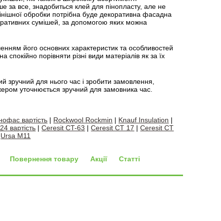
е за все, знадобиться клей для пінопласту, але не
фінішної обробки потрібна буде декоративна фасадна
оративних сумішей, за допомогою яких можна
аченням його основних характеристик та особливостей
на спокійно порівняти різні види матеріалів як за їх
ий зручний для нього час і зробити замовлення,
жером уточнюється зручний для замовника час.
нофас вартість
|
Rockwool Rockmin
|
Knauf Insulation
|
 24 вартість
|
Ceresit CT-63
|
Ceresit CT 17
|
Ceresit CT
|
Ursa M11
Повернення товару
Акції
Статті