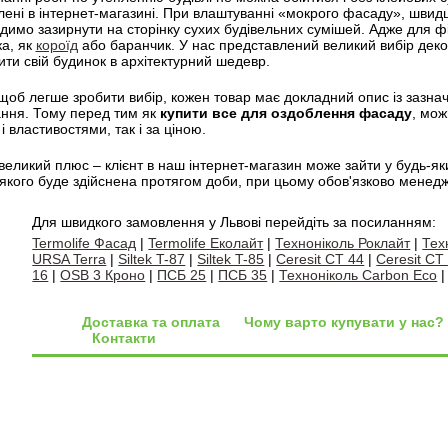
ені в інтернет-магазині. При влаштуванні «мокрого фасаду», швидш
адимо зазирнути на сторінку сухих будівельних сумішей. Адже для 
ка, як
короїд
або баранчик. У нас представлений великий вибір дек
ти свій будинок в архітектурний шедевр.
щоб легше зробити вибір, кожен товар має докладний опис із зазн
ання. Тому перед тим як
купити все для оздоблення фасаду
, мож
і властивостями, так і за ціною.
еликий плюс – клієнт в наш інтернет-магазин може зайти у будь-як
 якого буде здійснена протягом доби, при цьому обов'язково менед
Для швидкого замовлення у Львові перейдіть за посиланням:
Termolife Фасад
|
Termolife Еколайт
|
Техноніколь Роклайт
|
Тех
URSA Terra
|
Siltek T-87
|
Siltek T-85
|
Ceresit CT 44
|
Ceresit CT
16
|
OSB 3 Кроно
|
ПСБ 25
|
ПСБ 35
|
Техноніколь Carbon Eco
Доставка та оплата
Чому варто купувати у нас?
Контакти