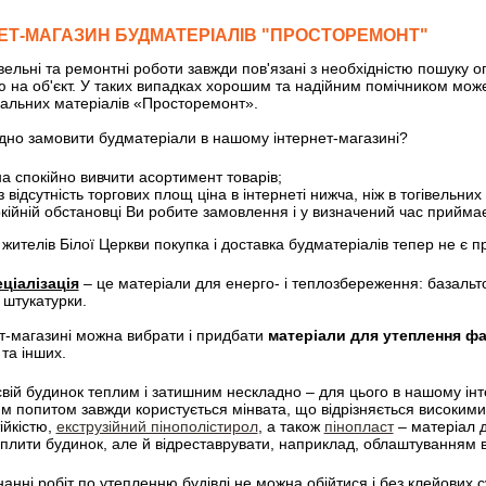
ЕТ-МАГАЗИН БУДМАТЕРІАЛІВ "ПРОСТОРЕМОНТ"
ельні та ремонтні роботи завжди пов'язані з необхідністю пошуку 
 на об'єкт. У таких випадках хорошим та надійним помічником може
альних матеріалів «Просторемонт».
ідно замовити будматеріали в нашому інтернет-магазині?
ДВП плита
Брус, довжина 4,5 м
а спокійно вивчити асортимент товарів;
грн.
Купити
63,70 грн.
Купит
 відсутність торгових площ ціна в інтернеті нижча, ніж в тогівельни
окійній обстановці Ви робите замовлення і у визначений час приймає
жителів Білої Церкви покупка і доставка будматеріалів тепер не є 
ціалізація
– це матеріали для енерго- і теплозбереження: базальто
 штукатурки.
т-магазині можна вибрати і придбати
матеріали для утеплення фа
та інших.
вій будинок теплим і затишним нескладно – для цього в нашому інте
м попитом завжди користується мінвата, що відрізняється високими
ійкістю,
екструзійний пінополістирол
, а також
пінопласт
– матеріал д
еплити будинок, але й відреставрувати, наприклад, облаштуванням
анні робіт по утепленню будівлі не можна обійтися і без клейових 