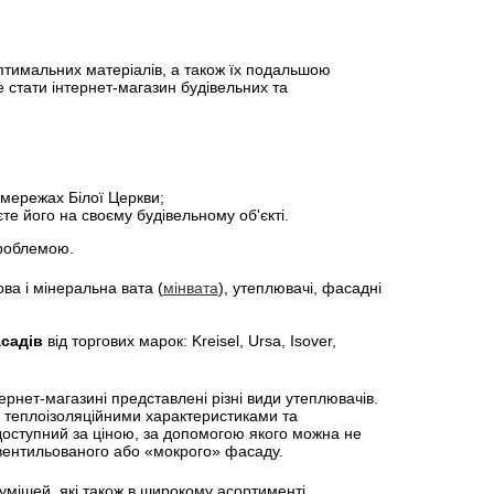
оптимальних матеріалів, а також їх подальшою
 стати інтернет-магазин будівельних та
Фанера 1525Х1525 мм
Вологостійк
и
635,05 грн.
Купити
183,30 грн.
х мережах Білої Церкви;
те його на своєму будівельному об'єкті.
проблемою.
ва і мінеральна вата (
мінвата
), утеплювачі, фасадні
садів
від торгових марок: Kreisel, Ursa, Isover,
рнет-магазині представлені різні види утеплювачів.
 теплоізоляційними характеристиками та
оступний за ціною, за допомогою якого можна не
 вентильованого або «мокрого» фасаду.
сумішей, які також в широкому асортименті