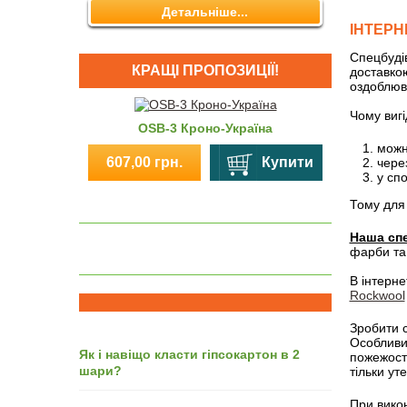
Детальніше...
ІНТЕРН
Спецбудів
КРАЩІ ПРОПОЗИЦІЇ!
доставкою
оздоблюв
Чому виг
OSB-3 Кроно-Україна
можн
607,00 грн.
Купити
86,85 
через
у сп
Тому для 
Наша спе
фарби та
В інтерне
Rockwool
Зробити с
Особливи
Як і навіщо класти гіпсокартон в 2
пожежост
шари?
тільки ут
При викон