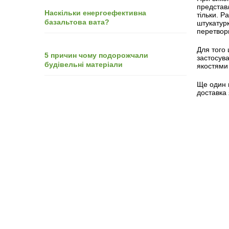
представл
Наскільки енергоефективна
тільки. Р
базальтова вата?
штукатур
перетвори
Для того 
5 причин чому подорожчали
застосув
будівельні матеріали
якостями 
Ще один в
доставка