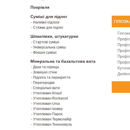
Покрівля
Суміші для підлог
ГІПСОК
- Наливні підлоги
- Стяжки для підлог
Гіпсок
Шпаклівки, штукатурки
Профі
- Стартові суміші
Профі
- Універсальна суміш
Профі
- Фінішні суміші
Профі
Мінеральна та базальтова вата
Профі
- Дахи та горища
Куточк
- Зовнішні стіни
Дюбеля
- Підлога та перекриття
- Перегородки
- Спеціальні вати
- Утеплювач Knauf
- Утеплювач Rockwool
- Утеплювач Ursa
- Утеплювач Ізовер
- Утеплювач Парок
- Утеплювач Термолайф
- Утеплювач Техноніколь