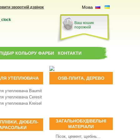
Мова
овити зворотній дзвінок
_clock
Ваш кошик
порожній
ПІДБІР КОЛЬОРУ ФАРБИ
КОНТАКТИ
ДЛЯ УТЕПЛЮВАЧА
OSB-ПЛИТА, ДЕРЕВО
ля утеплювача Baumit
ля утеплювача Ceresit
ля утеплювача Kreisel
ЗАГАЛЬНОБУДІВЕЛЬНІ
 ПЛІВКИ, ДЮБЕЛІ-
МАТЕРІАЛИ
АРАСОЛЬКИ
Пісок, цемент, щебінь...