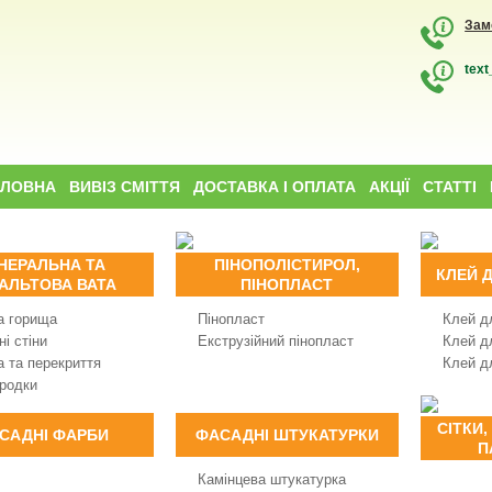
Зам
text
ОЛОВНА
ВИВІЗ СМІТТЯ
ДОСТАВКА І ОПЛАТА
АКЦІЇ
СТАТТІ
НЕРАЛЬНА ТА
ПІНОПОЛІСТИРОЛ,
КЛЕЙ 
АЛЬТОВА ВАТА
ПІНОПЛАСТ
а горища
Пінопласт
Клей д
і стіни
Екструзійний пінопласт
Клей д
а та перекриття
Клей д
родки
СІТКИ,
САДНІ ФАРБИ
ФАСАДНІ ШТУКАТУРКИ
П
Камінцева штукатурка