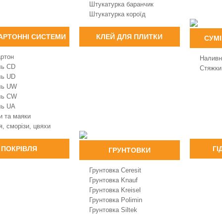
Штукатурка баранчик
Штукатурка короїд
АРТОННІ СИСТЕМИ
КЛЕЙ ДЛЯ ПЛИТКИ
СУМІ
артон
Наливн
ль CD
Стяжки
ль UD
ль UW
ль CW
ль UA
и та маяки
, сморізи, цвяхи
ПОКРІВЛЯ
ГІ
ГРУНТОВКИ
Грунтовка Ceresit
Грунтовка Knauf
Грунтовка Kreisel
Грунтовка Polimin
Грунтовка Siltek