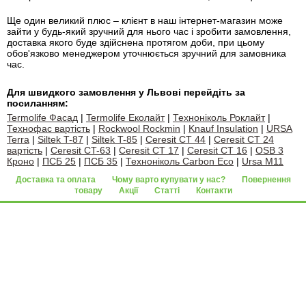
Ще один великий плюс – клієнт в наш інтернет-магазин може
зайти у будь-який зручний для нього час і зробити замовлення,
доставка якого буде здійснена протягом доби, при цьому
обов'язково менеджером уточнюється зручний для замовника
час.
Для швидкого замовлення у Львові перейдіть за
посиланням:
Termolife Фасад
|
Termolife Еколайт
|
Техноніколь Роклайт
|
Технофас вартість
|
Rockwool Rockmin
|
Knauf Insulation
|
URSA
Terra
|
Siltek T-87
|
Siltek T-85
|
Ceresit CT 44
|
Ceresit CT 24
вартість
|
Ceresit CT-63
|
Ceresit CT 17
|
Ceresit CT 16
|
OSB 3
Кроно
|
ПСБ 25
|
ПСБ 35
|
Техноніколь Carbon Eco
|
Ursa M11
Доставка та оплата
Чому варто купувати у нас?
Повернення
товару
Акції
Статті
Контакти