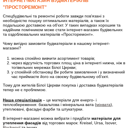
ІНТЕРНЕТ-МАГАЗИН БУДМАТЕРІАЛІВ
"ПРОСТОРЕМОНТ"
Спецбудівельні та ремонтні роботи завжди пов'язані з
необхідністю пошуку оптимальних матеріалів, а також їх
подальшою доставкою на об'єкт. У таких випадках хорошим та
надійним помічником може стати інтернет-магазин будівельних
та оздоблювальних матеріалів «Просторемонт».
Чому вигідно замовити будматеріали в нашому інтернет-
магазині?
можна спокійно вивчити асортимент товарів;
через відсутність торгових площ ціна в інтернеті нижча, ніж в
тогівельних мережах Білої Церкви;
у спокійній обстановці Ви робите замовлення і у визначений
час приймаєте його на своєму будівельному об'єкті.
Тому для жителів Білої Церкви покупка і доставка будматеріалів
тепер не є проблемою.
Наша спеціалізація
– це матеріали для енерго- і
теплозбереження: базальтова і мінеральна вата (
мінвата
),
утеплювачі, фасадні фарби та штукатурки.
В інтернет-магазині можна вибрати і придбати
матеріали для
утеплення фасадів
від торгових марок: Kreisel, Ursa, Isover,
Rockwool
та інших.