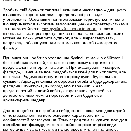
Зробити свій будинок теплим і затишним нескладно – для цього
в нашому інтернет-магазині представлені різні види
утеплювачів. Особливим попитом завжди користується мінвата,
що відрізняється високими теплоізоляційними характеристиками
та пожежостійкістю,
екструзійний пінополістирол
, а також
пінопласт
– матеріал доступний за ціною, за допомогою якого
можна не тільки утеплити будинок, але й відреставрувати,
наприклад, облаштуванням вентильованого або «мокрого»
фасаду.
При виконанні робіт по утепленню будівлі не можна обійтися і
без клейових сумішей, які також в широкому асортименті
представлені в інтернет-магазині. При влаштуванні «мокрого
фасаду», швидше за все, знадобиться клей для пінопласту, але
не тільки. Радимо зазирнути на сторінку сухих будівельних
сумішей. Адже для фінішної обробки потрібна буде декоративна
фасадна штукатурка, як
короїд
або баранчик. У нас
представлений великий вибір декоративних сумішей, за
допомогою яких можна перетворити свій будинок в
архітектурний шедевр.
Для того щоб легше зробити вибір, кожен товар має докладний
опис із зазначенням його основних характеристик та
особливостей застосування. Тому перед тим як
купити все для
оздоблення фасаду
, можна спокійно порівняти різні види
матеріалів як за їх якостями і властивостями, так і за ціною.